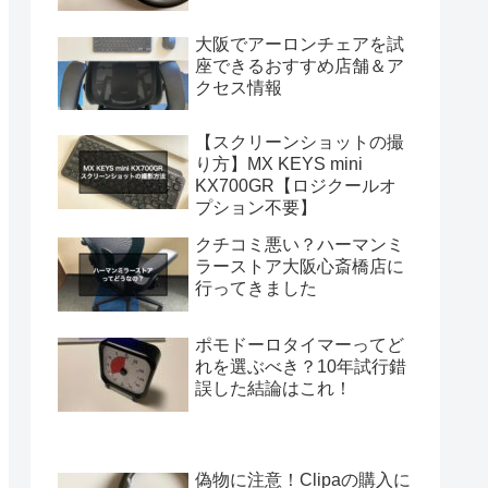
大阪でアーロンチェアを試
座できるおすすめ店舗＆ア
クセス情報
【スクリーンショットの撮
り方】MX KEYS mini
KX700GR【ロジクールオ
プション不要】
クチコミ悪い？ハーマンミ
ラーストア大阪心斎橋店に
行ってきました
ポモドーロタイマーってど
れを選ぶべき？10年試行錯
誤した結論はこれ！
偽物に注意！Clipaの購入に